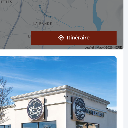
Itinéraire
Leaflet
| Map ©2026
HERE