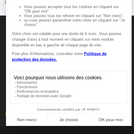
Montélimar
MANGER-BOUGER
Manger-Bouger.fr