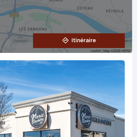
Itinéraire
Leaflet
| Map ©2026
HERE