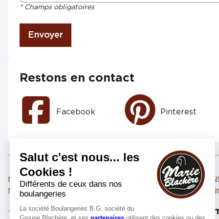
* Champs obligatoires
Envoyer
Restons en contact
Facebook
Pinterest
Marie Blachère ROMANS SUR ISERE 3
Marie Blachère ROMAN
Marie Blachère BOURG DE PEAGE
Marie Blachère ST MA
Les m