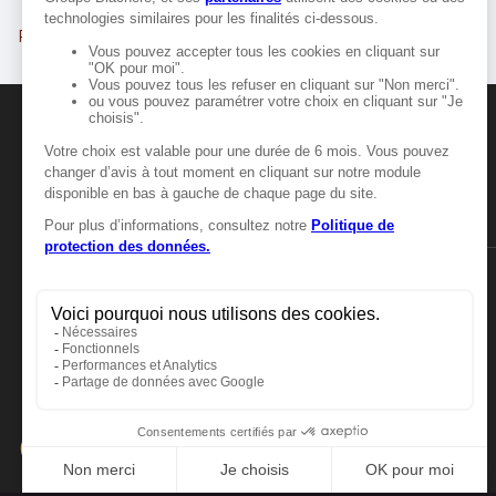
Romans-sur-Isère
Valence
MANGER-BOUGER
Manger-Bouger.fr