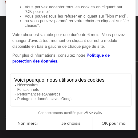
Saint-Jean-de-Braye
Fleury-les-Aubrais
MANGER-BOUGER
Manger-Bouger.fr