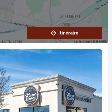
Itinéraire
Leaflet
| Map ©2026
HERE