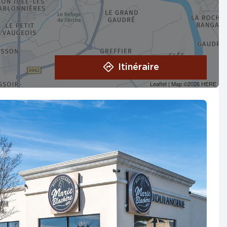
Itinéraire
Leaflet
| Map ©2026
HERE