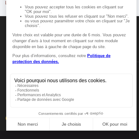
Laval
Angers
MANGER-BOUGER
Manger-Bouger.fr