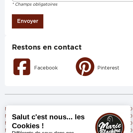
* Champs obligatoires
Envoyer
Restons en contact
Facebook
Pinterest
Marie Blachère LE PONTET
Marie Blachère AVIG
Marie Blachère MORIERES LES AVIGNON
Marie Blachère AVIGN
Marie Blachère MB SORGUES
Marie Blachère AVIG
Marie Blachère AVIGNON FONTCOUVERTE
Marie Blachère AVIGN