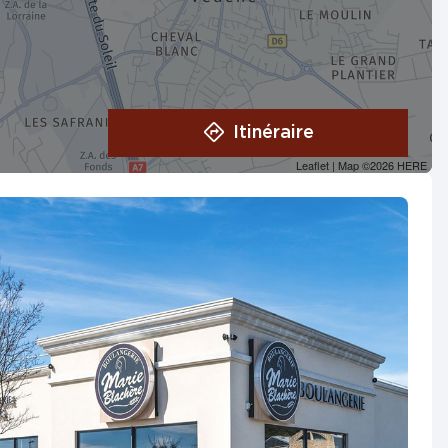
Itinéraire
Leaflet
| Map ©2026
HERE