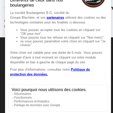
Les m
Avignon
Orange
Carpentras
Cavaillon
MANGER-BOUGER
Manger-Bouger.fr