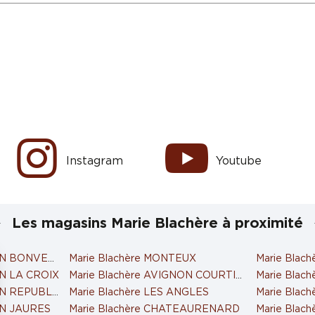
Instagram
Youtube
Les magasins Marie Blachère à proximité
NON BONVENT
Marie Blachère MONTEUX
Marie Blac
ON LA CROIX
Marie Blachère AVIGNON COURTINE
Marie Blac
NON REPUBLIQUE
Marie Blachère LES ANGLES
Marie Bla
ON JAURES
Marie Blachère CHATEAURENARD
Marie Blac