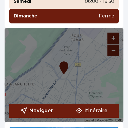
Samedi
06:00 - 19:30
Dimanche
Fermé
+
−
Naviguer
Itinéraire
Leaflet
| Map ©2026
HERE