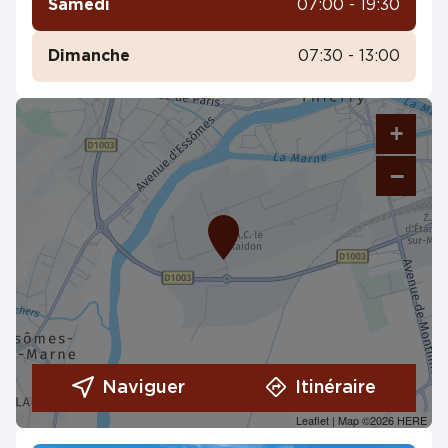
Samedi
07:00 - 19:30
Dimanche
07:30 - 13:00
+
−
Naviguer
Itinéraire
Leaflet
| Map ©2026
HERE