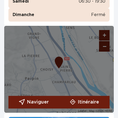
Samedi
06:30 - 19:30
Dimanche
Fermé
+
−
Naviguer
Itinéraire
Leaflet
| Map ©2026
HERE