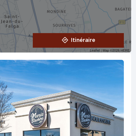
Itinéraire
Leaflet
| Map ©2026
HERE