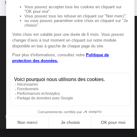
Muret
MANGER-BOUGER
Manger-Bouger.fr