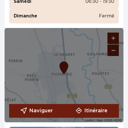
Samedi
06:30 - 19:30
Dimanche
Fermé
+
−
Naviguer
Itinéraire
Leaflet
| Map ©2026
HERE