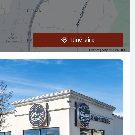
Itinéraire
Leaflet
| Map ©2026
HERE