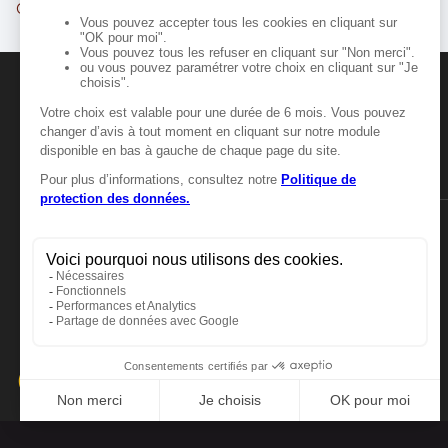
Caen
Hérouville-Saint-Clair
MANGER-BOUGER
Manger-Bouger.fr