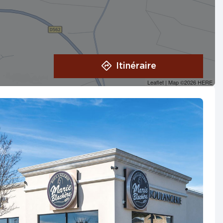
Itinéraire
Leaflet
| Map ©2026
HERE