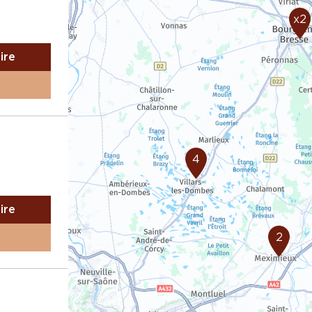
x2
aire
4
aire
2