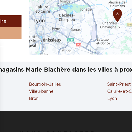
3
aire
DOMBES
agasins Marie Blachère dans les villes à pro
Bourgoin-Jallieu
Saint-Priest
aire
Villeurbanne
Caluire-et-C
Bron
Lyon