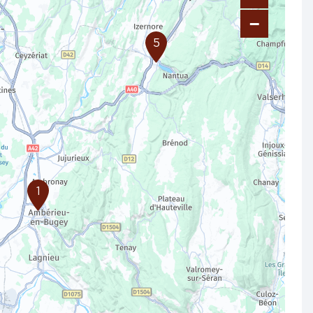
−
5
1