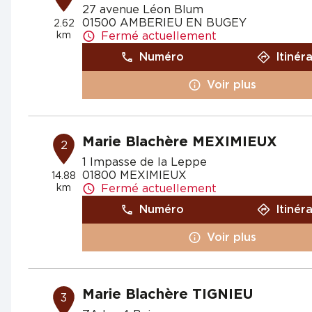
27 avenue Léon Blum
01500 AMBERIEU EN BUGEY
2.62
km
Fermé actuellement
Numéro
Itinér
Voir plus
Marie Blachère MEXIMIEUX
2
1 Impasse de la Leppe
01800 MEXIMIEUX
14.88
km
Fermé actuellement
Numéro
Itinér
Voir plus
Marie Blachère TIGNIEU
3