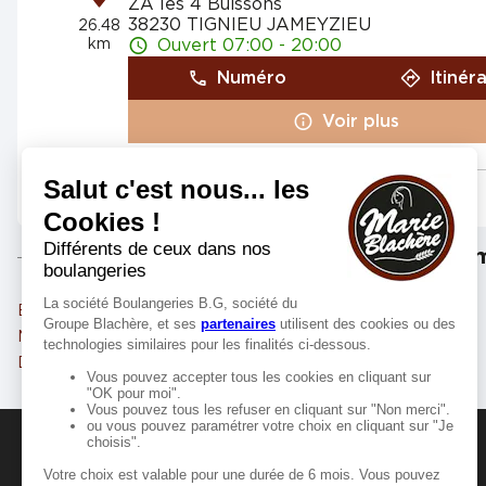
ZA les 4 Buissons
38230 TIGNIEU JAMEYZIEU
26.48
km
Ouvert 07:00 - 20:00
Numéro
Itinér
Voir plus
Marie Blachère VILLARS LES 
4
108 Avenue du Colombier
Les m
01330 VILLARS LES DOMBES
26.65
km
Fermé actuellement
Bourg-en-Bresse
Rillieux-la-Pape
Numéro
Itinér
Meyzieu
Vaulx-en-Velin
Voir plus
Décines-Charpieu
Oyonnax
Marie Blachère PORT
5
2 Rue de l’Ancre