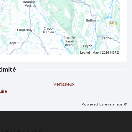
Leaflet
| Map ©2026
HERE
ximité
Vénissieux
uire
Powered by
evermaps ©