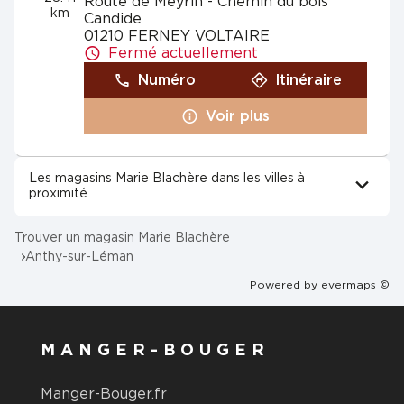
Route de Meyrin - Chemin du bois
km
Candide
01210 FERNEY VOLTAIRE
Fermé actuellement
Numéro
Itinéraire
Voir plus
Les magasins Marie Blachère dans les villes à
proximité
Trouver un magasin Marie Blachère
Anthy-sur-Léman
Powered by
evermaps ©
MANGER-BOUGER
Manger-Bouger.fr