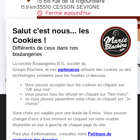
15 bis rue de la Rigourdière
35510 CESSON SEVIGNE
15.9 km
Fermé aujourd'hui
Numéro
Itinér
Voir plus
Les m
Rennes
MANGER-BOUGER
Manger-Bouger.fr