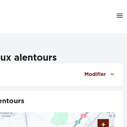
aux alentours
Modifier
entours
+