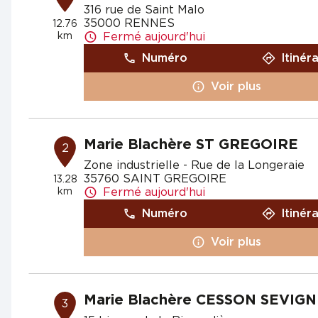
316 rue de Saint Malo
35000 RENNES
12.76
km
Fermé aujourd'hui
Numéro
Itinér
Voir plus
Marie Blachère ST GREGOIRE
2
Zone industrielle - Rue de la Longeraie
35760 SAINT GREGOIRE
13.28
km
Fermé aujourd'hui
Numéro
Itinér
Voir plus
Marie Blachère CESSON SEVIG
3