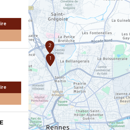
aire
2
1
aire
NE