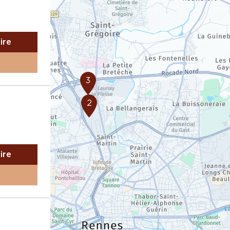
aire
3
2
aire