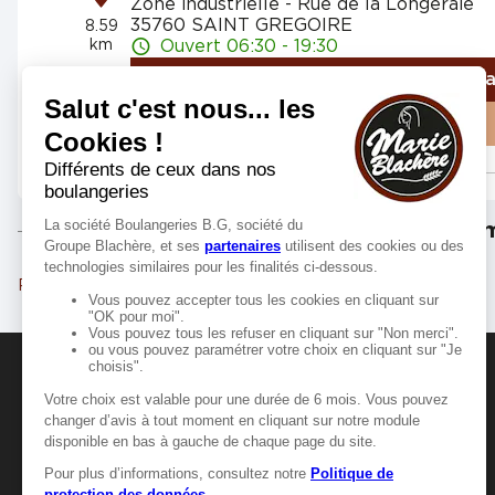
Zone industrielle - Rue de la Longeraie
35760 SAINT GREGOIRE
8.59
km
Ouvert 06:30 - 19:30
Numéro
Itinér
Voir plus
Les m
Rennes
Fougères
MANGER-BOUGER
Manger-Bouger.fr