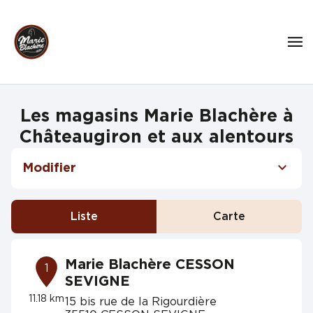
Les magasins Marie Blachère à
Châteaugiron et aux alentours
Modifier
Liste
Carte
Marie Blachère CESSON
1
SEVIGNE
11.18 km
15 bis rue de la Rigourdière