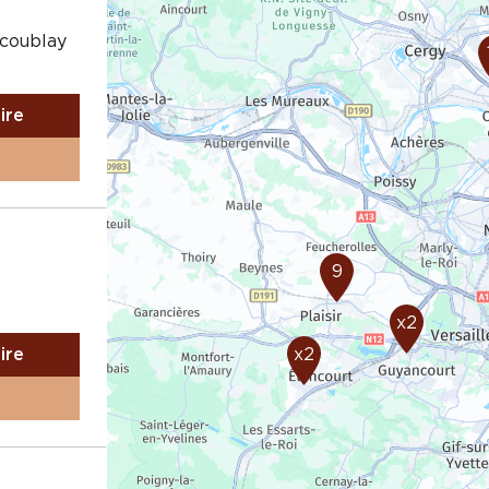
acoublay
aire
9
x2
aire
x2