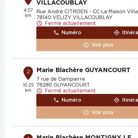
VILLACOUBLAY
4.57
Rue André CITROEN - CC La Maison Vill
km
78140 VELIZY VILLACOUBLAY
Fermé actuellement
Numéro
Itinér
Voir plus
Marie Blachère GUYANCOURT
2
7 rue de Dampierre
78280 GUYANCOURT
10.25
km
Fermé actuellement
Numéro
Itinér
Voir plus
Marie Blachère MONTIGNY LE