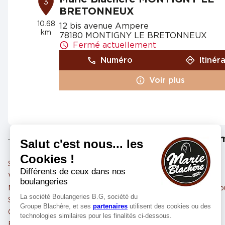
3
BRETONNEUX
10.68
12 bis avenue Ampere
km
78180 MONTIGNY LE BRETONNEUX
Fermé actuellement
Numéro
Itinér
Voir plus
Marie Blachère FRESNES
4
22 avenue de Stalingrad
Les m
94260 FRESNES
11.81 km
Fermé actuellement
Sèvres
Versailles
Numéro
Itinér
Vélizy-Villacoublay
Issy-les-Moulineaux
Meudon
Le Chesnay-Rocquenco
Voir plus
Saint-Cloud
Le Plessis-Robinson
Clamart
La Celle-Saint-Cloud
Boulogne-Billancourt
Châtenay-Malabry