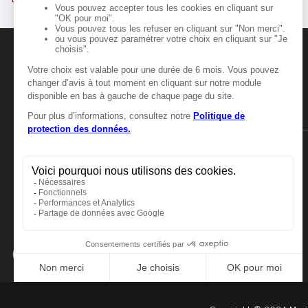
Marie Blachère ORSAY
5
69 route de Montlhéry - Lieu-dit La Cyp
91400 ORSAY
13.72
km
Fermé actuellement
Numéro
Itinér
MANGER-BOUGER
Voir plus
Manger-Bouger.fr
Marie Blachère CHILLY MAZARI
6
55 route de Longjumeau
91380 CHILLY MAZARIN
13.92
km
Fermé actuellement
Numéro
Itinér
Voir plus