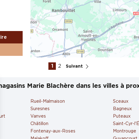
aire
1
2
Suivant
agasins Marie Blachère dans les villes à pro
Rueil-Malmaison
Sceaux
aire
Suresnes
Bagneux
urt
Vanves
Puteaux
Châtillon
Saint-Cyr-l'
Fontenay-aux-Roses
Montrouge
Malakoff
Guyancourt