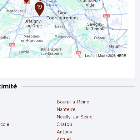
19
Leaflet
| Map ©2026
HERE
ximité
Bourg-la-Reine
Nanterre
Neuilly-sur-Seine
École
Chatou
Antony
Arcueil