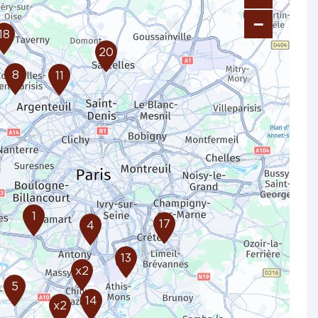
−
18
20
8
11
1
17
4
13
x2
5
14
x2