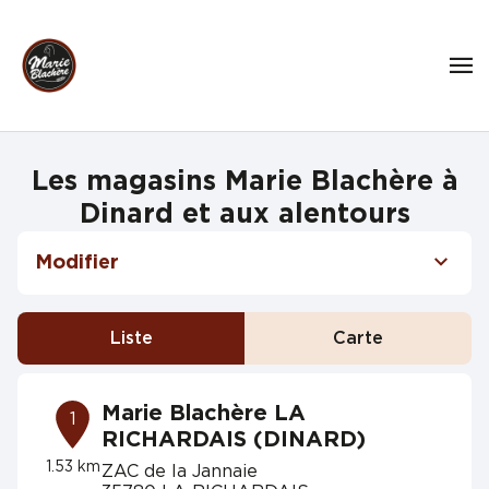
Les magasins Marie Blachère à
Dinard et aux alentours
Modifier
Liste
Carte
Marie Blachère LA
1
RICHARDAIS (DINARD)
1.53 km
ZAC de la Jannaie