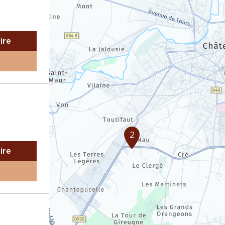
aire
2
aire