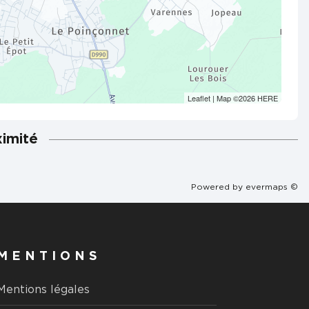
Leaflet
| Map ©2026
HERE
ximité
Powered by
evermaps ©
MENTIONS
Mentions légales