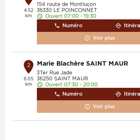
154 route de Montluçon
36330 LE POINCONNET
4.52
km
Ouvert 07:00 - 19:30
Numéro
Itinér
Voir plus
Marie Blachère SAINT MAUR
2
3Ter Rue Jade
36250 SAINT MAUR
6.05
km
Ouvert 07:30 - 20:00
Numéro
Itinér
Voir plus