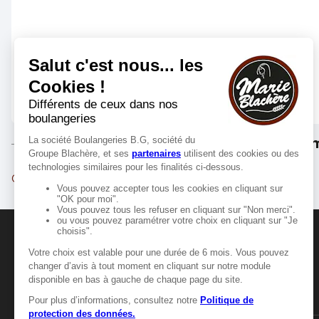
Les m
Châteauroux
MANGER-BOUGER
Manger-Bouger.fr