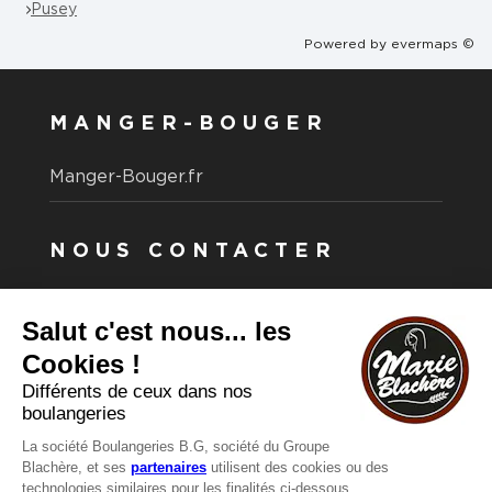
Pusey
Powered by
evermaps ©
MANGER-BOUGER
Manger-Bouger.fr
NOUS CONTACTER
Vous avez une question ?
Vous souhaitez nous contacter ?
Consultez notre FAQ.
FAQ
Recrutement