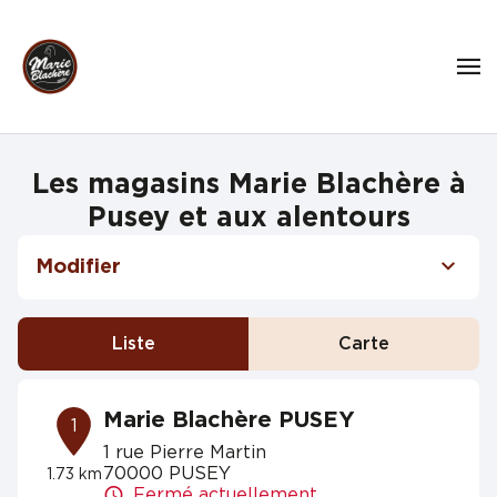
Les magasins Marie Blachère à
Pusey et aux alentours
Modifier
Liste
Carte
Marie Blachère PUSEY
1
1 rue Pierre Martin
70000 PUSEY
1.73 km
Fermé actuellement