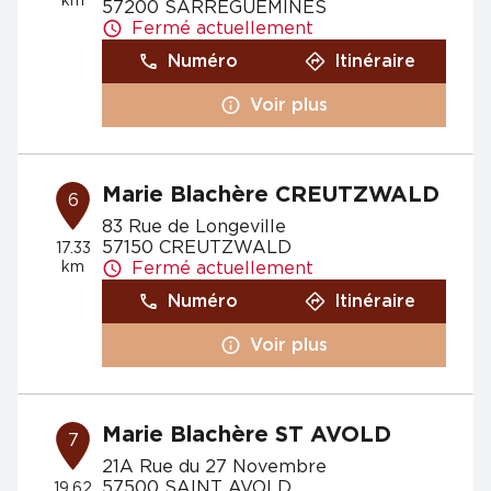
km
57200 SARREGUEMINES
Fermé actuellement
Numéro
Itinéraire
Voir plus
Marie Blachère CREUTZWALD
6
83 Rue de Longeville
57150 CREUTZWALD
17.33
km
Fermé actuellement
Numéro
Itinéraire
Voir plus
Marie Blachère ST AVOLD
7
21A Rue du 27 Novembre
57500 SAINT AVOLD
19.62