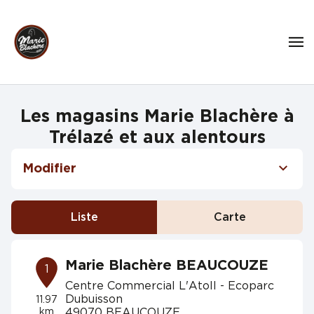
Les magasins Marie Blachère à
Trélazé et aux alentours
Modifier
Liste
Carte
Marie Blachère BEAUCOUZE
1
Centre Commercial L'Atoll - Ecoparc
Dubuisson
11.97
km
49070 BEAUCOUZE