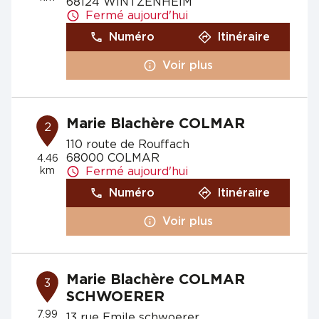
68124 WINTZENHEIM
Fermé aujourd'hui
Numéro
Itinéraire
Voir plus
Marie Blachère COLMAR
2
110 route de Rouffach
68000 COLMAR
4.46
km
Fermé aujourd'hui
Numéro
Itinéraire
Voir plus
Marie Blachère COLMAR
3
SCHWOERER
7.99
13 rue Emile schwoerer