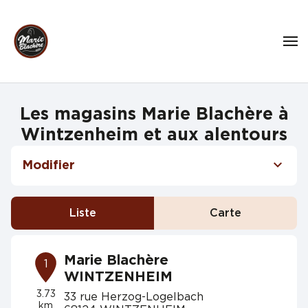
Les magasins Marie Blachère à
Wintzenheim et aux alentours
Modifier
Liste
Carte
Marie Blachère
1
WINTZENHEIM
3.73
33 rue Herzog-Logelbach
km