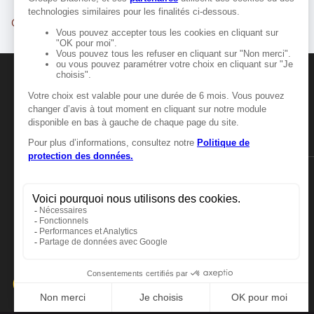
Clermont-Ferrand
Cournon-d'Auvergne
MANGER-BOUGER
Manger-Bouger.fr