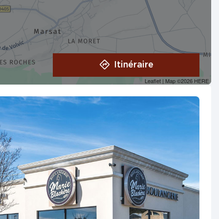
Itinéraire
Leaflet
| Map ©2026
HERE