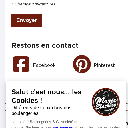
* Champs obligatoires
Envoyer
Restons en contact
Facebook
Pinterest
Marie Blachère CLERMONT FERRAND NEYRAT
Marie Blachère CLER
Marie Blachère GERZAT
Marie Blachère CLER
Les m