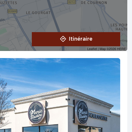
Itinéraire
Leaflet
| Map ©2026
HERE