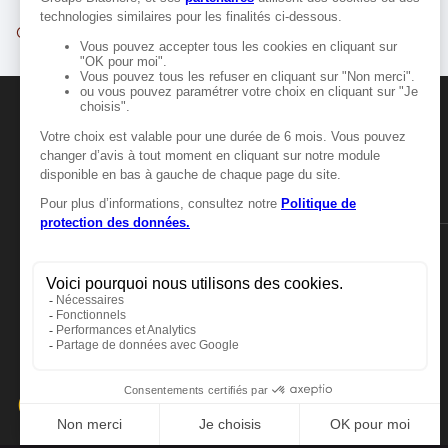
Clermont-Ferrand
Cournon-d'Auvergne
MANGER-BOUGER
Manger-Bouger.fr