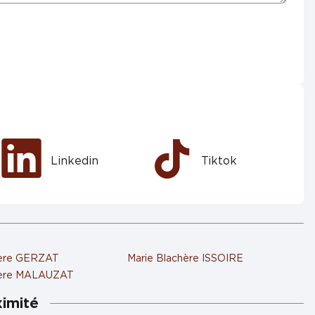
Linkedin
Tiktok
hère GERZAT
Marie Blachère ISSOIRE
hère MALAUZAT
ximité