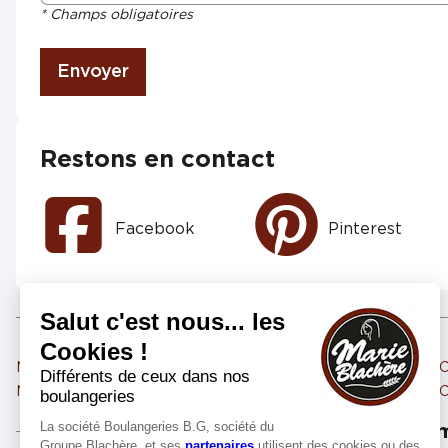
* Champs obligatoires
Envoyer
Restons en contact
Facebook
Pinterest
Marie Blachère CLERMONT FERRAND 3
Marie Blachère CLER
Marie Blachère AUBIERE
Marie Blachère CLE
Les m