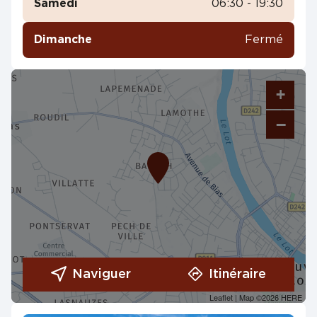
Samedi
06:30 - 19:30
Dimanche
Fermé
+
−
Naviguer
Itinéraire
Leaflet
| Map ©2026
HERE