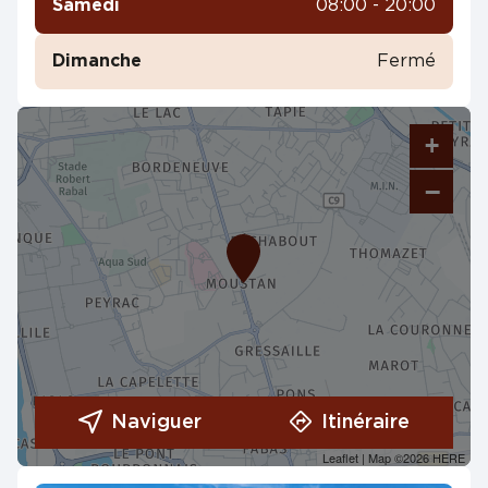
Samedi
08:00 - 20:00
Dimanche
Fermé
+
−
Naviguer
Itinéraire
Leaflet
| Map ©2026
HERE