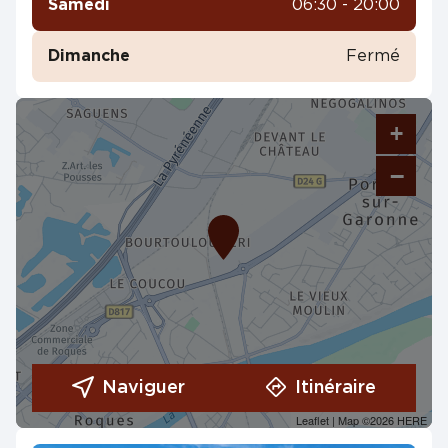
Samedi
06:30 - 20:00
Dimanche
Fermé
+
−
Naviguer
Itinéraire
Leaflet
| Map ©2026
HERE