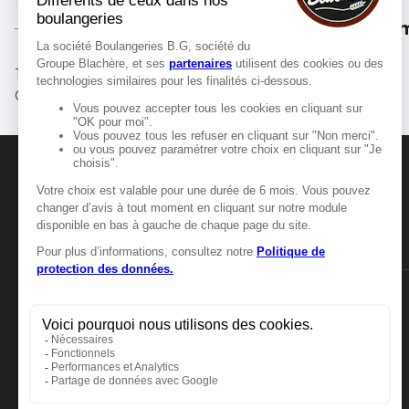
Les m
Toulouse
Tournefeuille
Cugnaux
Blagnac
MANGER-BOUGER
Manger-Bouger.fr