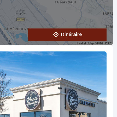
Itinéraire
Leaflet
| Map ©2026
HERE