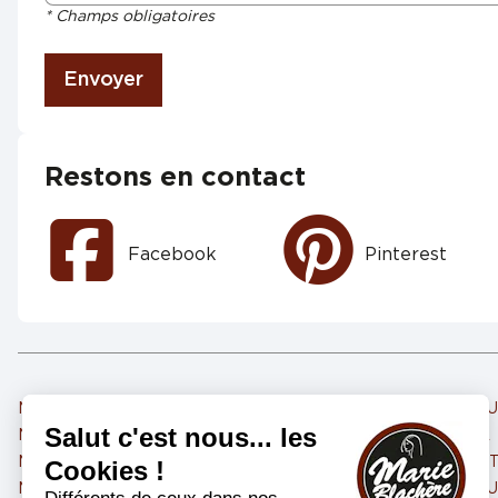
* Champs obligatoires
Envoyer
Restons en contact
Facebook
Pinterest
Marie Blachère SAINT ORENS DE GAMEVILLE
Marie Blachère TOULO
Marie Blachère RAMONVILLE SAINT AGNE
Marie Blachère BALMA
Marie Blachère ESCALQUENS
Marie Blachère PORT
Marie Blachère FLOURENS
Marie Blachère TOUL