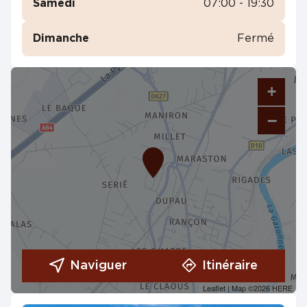
Samedi
07:00 - 19:30
Dimanche
Fermé
+
−
Naviguer
Itinéraire
Leaflet
| Map ©2026
HERE