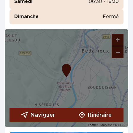
Samedi
06:30 - 19:30
Dimanche
Fermé
+
−
Naviguer
Itinéraire
Leaflet
| Map ©2026
HERE