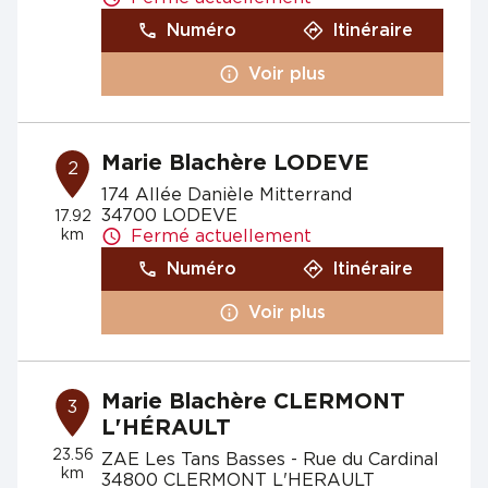
Numéro
Itinéraire
Voir plus
Marie Blachère LODEVE
2
174 Allée Danièle Mitterrand
34700 LODEVE
17.92
km
Fermé actuellement
Numéro
Itinéraire
Voir plus
Marie Blachère CLERMONT
3
L'HÉRAULT
23.56
ZAE Les Tans Basses - Rue du Cardinal
km
34800 CLERMONT L'HERAULT