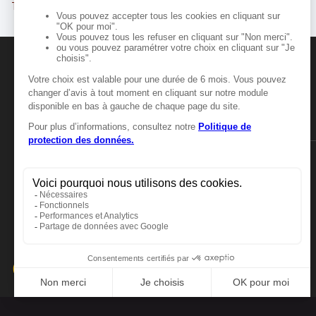
Troyes
MANGER-BOUGER
Manger-Bouger.fr