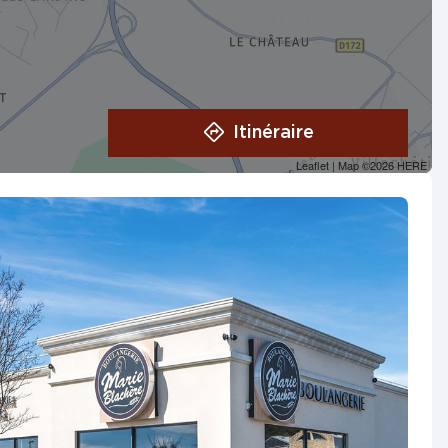
Itinéraire
Leaflet
| Map ©2026
HERE