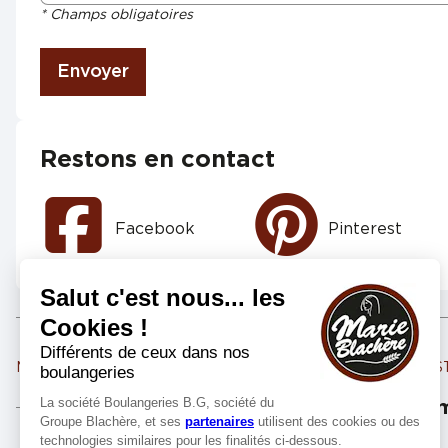
* Champs obligatoires
Envoyer
Restons en contact
Facebook
Pinterest
Marie Blachère LA CHAPELLE ST LUC
Marie Blachère PONT 
Les m