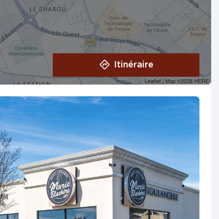
Itinéraire
Leaflet
| Map ©2026
HERE