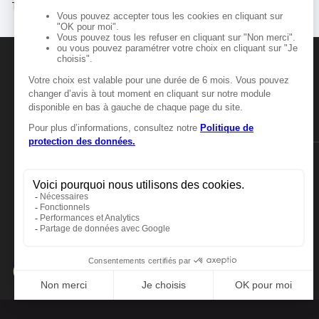
Troyes
MANGER-BOUGER
Manger-Bouger.fr