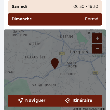
Samedi
06:30 - 19:30
Dimanche
Fermé
+
−
Naviguer
Itinéraire
Leaflet
| Map ©2026
HERE