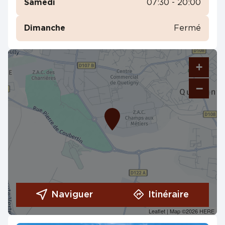
Samedi
07:30 - 20:00
Dimanche
Fermé
+
−
Naviguer
Itinéraire
Leaflet
| Map ©2026
HERE