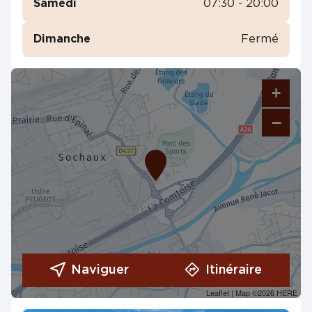
Samedi
07:30 - 20:00
Dimanche
Fermé
+
−
Naviguer
Itinéraire
Leaflet
| Map ©2026
HERE