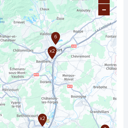
−
6
x2
x2