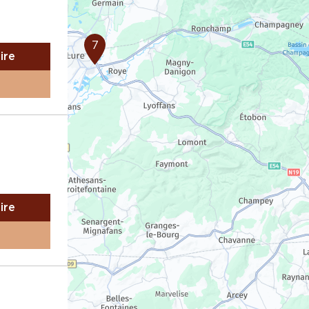
7
aire
aire