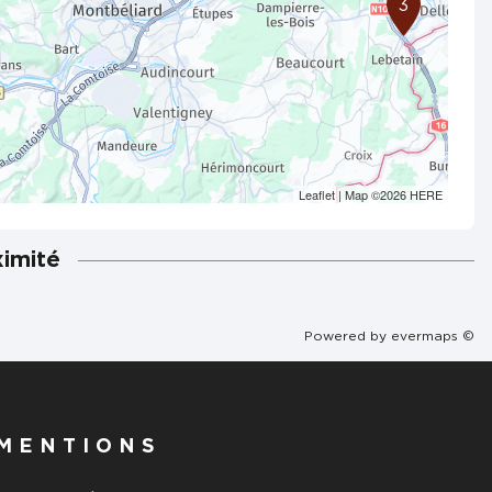
3
Leaflet
| Map ©2026
HERE
ximité
Powered by
evermaps ©
MENTIONS