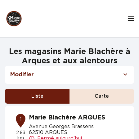
Les magasins Marie Blachère à
Arques et aux alentours
Modifier
Liste
Carte
Marie Blachère ARQUES
1
Avenue Georges Brassens
62510 ARQUES
2.83
km
Fermé aujourd'hui