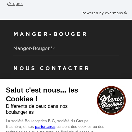
Arques
Powered by
evermaps ©
MANGER-BOUGER
Manger-Bouger.fr
NOUS CONTACTER
Vous avez une question ?
Vous souhaitez nous contacter ?
Consultez notre FAQ.
FAQ
Recrutement