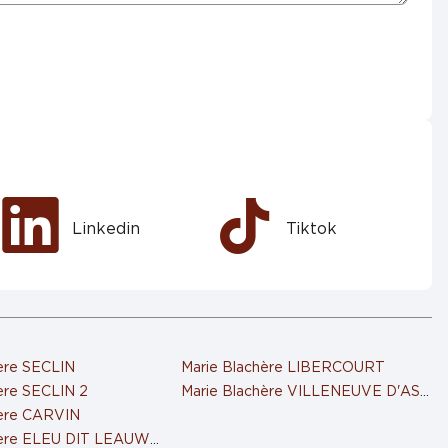
Linkedin
Tiktok
ère SECLIN
Marie Blachère LIBERCOURT
ère SECLIN 2
Marie Blachère VILLENEUVE D'ASCQ
hère CARVIN
hère ELEU DIT LEAUWETTE