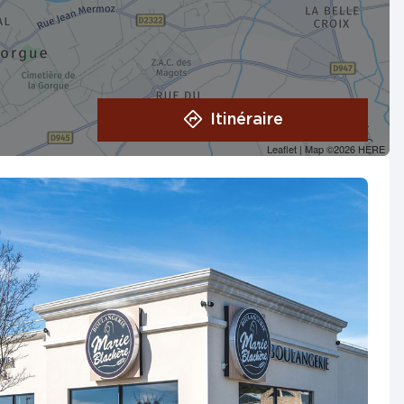
Itinéraire
Leaflet
| Map ©2026
HERE