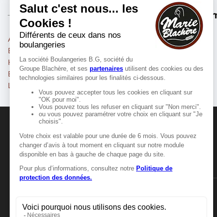
Les m
Armentières
Loos
Béthune
Lille
Hazebrouck
Lens
Bruay-la-Buissière
Liévin
Lambersart
La Madeleine
MANGER-BOUGER
Manger-Bouger.fr