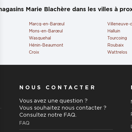
agasins Marie Blachère dans les villes à pro
Marcq-en-Barœul
Villeneuve-
Mons-en-Barœul
Halluin
Wasquehal
Tourcoing
Hénin-Beaumont
Roubaix
Croix
Wattrelos
NOUS CONTACTER
Vous avez une question ?
Vous souhaitez nous contacter ?
Consultez notre FAQ.
FAQ