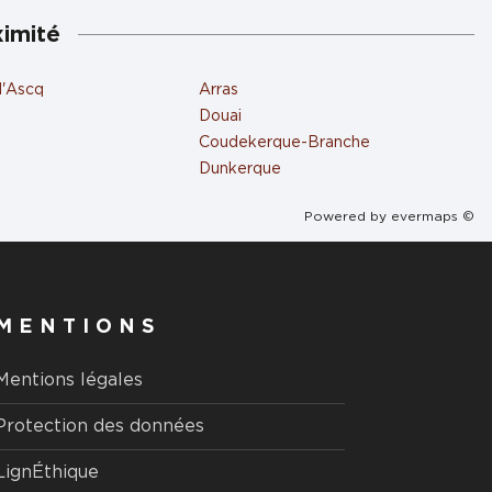
ximité
d'Ascq
Arras
Douai
Coudekerque-Branche
Dunkerque
Powered by
evermaps ©
MENTIONS
Mentions légales
Protection des données
LignÉthique