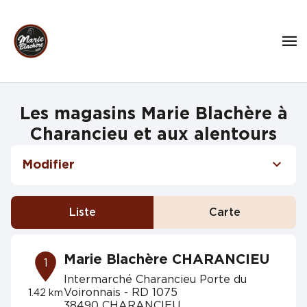
Les magasins Marie Blachère à
Charancieu et aux alentours
Modifier
Liste
Carte
Marie Blachère CHARANCIEU
1
Intermarché Charancieu Porte du
Voironnais - RD 1075
1.42 km
38490 CHARANCIEU