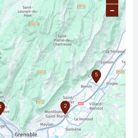
−
5
2
4