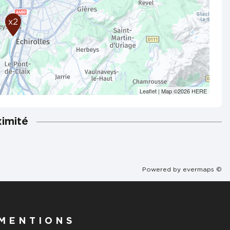
x2
Leaflet
| Map ©2026
HERE
ximité
Powered by
evermaps ©
MENTIONS