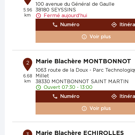
100 avenue du Général de Gaulle
38180 SEYSSINS
5.96
km
Fermé aujourd'hui
Numéro
Itinér
Voir plus
Marie Blachère MONTBONNOT
2
1063 route de la Doux - Parc Technologi
Millet
6.68
km
38330 MONTBONNOT SAINT MARTIN
Ouvert 07:30 - 13:00
Numéro
Itinér
Voir plus
Marie Blachère ECHIROLLES
3