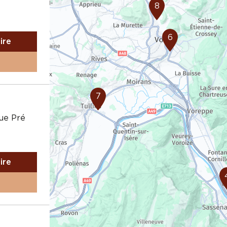
8
6
aire
7
que Pré
aire