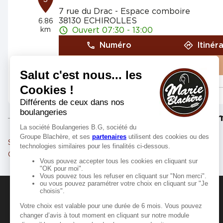
7 rue du Drac - Espace comboire
38130 ECHIROLLES
6.86
km
Ouvert 07:30 - 13:00
Numéro
Itinér
Voir plus
Marie Blachère ST EGREVE
4
Les m
25 avenue de l'Île Brune
38120 SAINT EGREVE
8.56
km
Fermé aujourd'hui
Saint-Martin-d'Hères
Échirolles
Numéro
Itinér
Grenoble
Fontaine
Voir plus
Marie Blachère CROLLES
MANGER-BOUGER
5