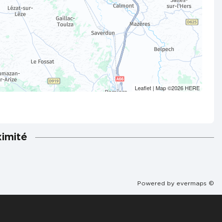
Leaflet
| Map ©2026
HERE
ximité
Powered by
evermaps ©