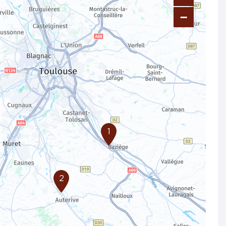
−
1
2