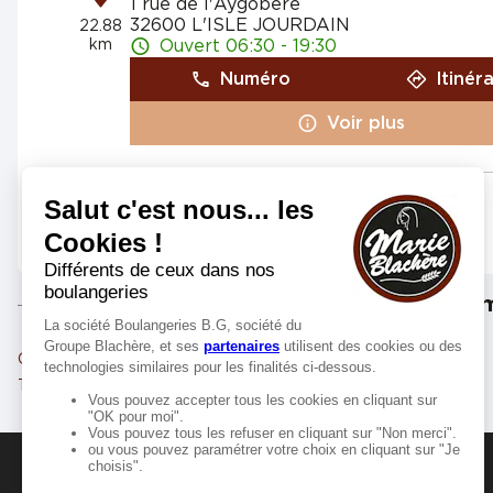
1 rue de l'Aygobere
32600 L'ISLE JOURDAIN
22.88
km
Ouvert 06:30 - 19:30
Numéro
Itinér
Voir plus
Marie Blachère CARBONNE
4
1 avenue Jean Monnet
31390 CARBONNE
28.04
km
Ouvert 07:00 - 19:30
Les m
Numéro
Itinér
Cugnaux
Colomiers
Voir plus
Tournefeuille
Toulouse