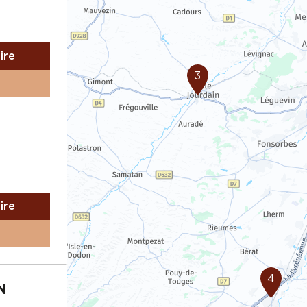
aire
3
aire
4
N