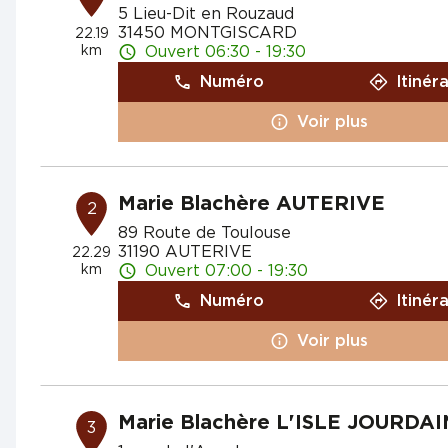
5 Lieu-Dit en Rouzaud
31450 MONTGISCARD
22.19
km
Ouvert 06:30 - 19:30
Numéro
Itinér
Voir plus
Marie Blachère AUTERIVE
2
89 Route de Toulouse
31190 AUTERIVE
22.29
km
Ouvert 07:00 - 19:30
Numéro
Itinér
Voir plus
Marie Blachère L'ISLE JOURDAI
3