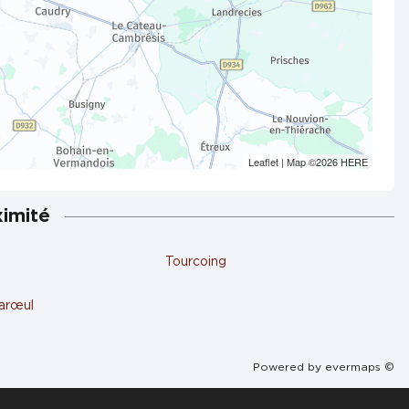
Leaflet
| Map ©2026
HERE
ximité
Tourcoing
arœul
Powered by
evermaps ©