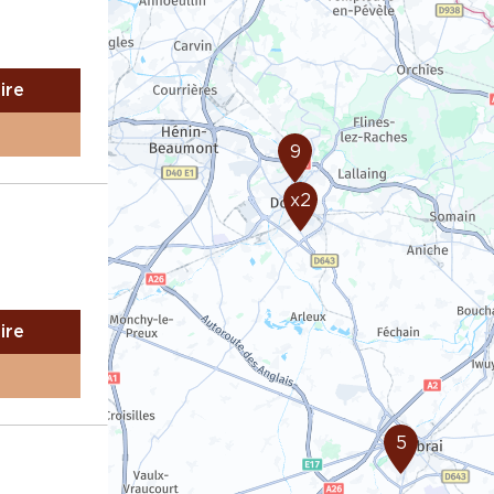
aire
9
x2
aire
5