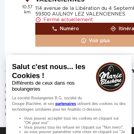
10.37
114 avenue de la Libération du 4 Septem
km
59300 AULNOY LEZ VALENCIENNES
Fermé actuellement
Numéro
Itinér
Voir plus
Marie Blachère PETITE FORÊT
4
Les m
Rue Jacquart et Rue du Sud
59494 PETITE FORÊT
11.02
km
Fermé actuellement
Denain
Villeneuve-d'Ascq
Valenciennes
Maubeuge
Numéro
Itinér
Cambrai
Loos
Voir plus
Douai
Mons-en-Barœul
Hénin-Beaumont
Lens
Marie Blachère PROVILLE
5