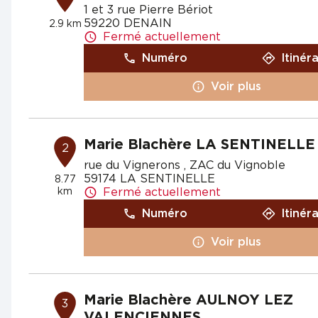
1 et 3 rue Pierre Bériot
59220 DENAIN
2.9 km
Fermé actuellement
Numéro
Itinér
Voir plus
Marie Blachère LA SENTINELLE
2
rue du Vignerons , ZAC du Vignoble
59174 LA SENTINELLE
8.77
km
Fermé actuellement
Numéro
Itinér
Voir plus
Marie Blachère AULNOY LEZ
3
VALENCIENNES