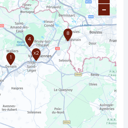
−
8
4
x2
1