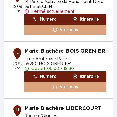
14 Parc d'Activité du Rond Point Nord
59113 SECLIN
18.08
km
Fermé actuellement
Numéro
Itinéraire
Voir plus
Marie Blachère BOIS GRENIER
10
1 rue Ambroise Paré
59280 BOIS GRENIER
20.92
km
Ouvert 06:00 - 19:30
Numéro
Itinéraire
Voir plus
Marie Blachère LIBERCOURT
11
Route d'Oignies