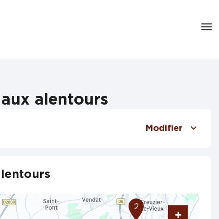
 aux alentours
Modifier
alentours
2
+