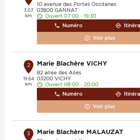
10 avenue des Portes Occitanes
03800 GANNAT
3.07
km
Ouvert 07:00 - 19:30
Numéro
Itinér
Voir plus
Marie Blachère VICHY
2
82 allée des Ailes
03200 VICHY
19.64
km
Ouvert 08:00 - 20:00
Numéro
Itinér
Voir plus
Marie Blachère MALAUZAT
3