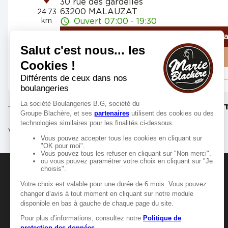
30 rue des gardelles
63200 MALAUZAT
24.73
km
Ouvert 07:00 - 19:30
Numéro
Itinér
Voir plus
Les m
Vichy
Clermont-Ferrand
MANGER-BOUGER
Manger-Bouger.fr