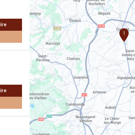
aire
1
aire