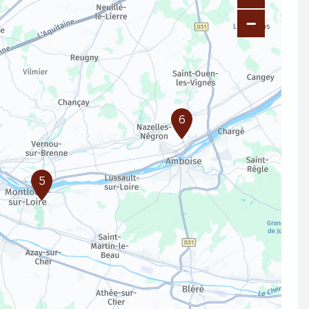
−
6
5