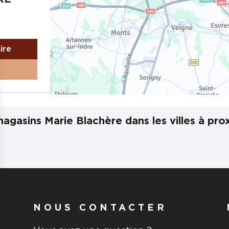
aire
RE 2
agasins Marie Blachère dans les villes à pro
a Lande
aire
NOUS CONTACTER
R