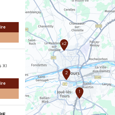
aire
x2
s XI
2
aire
1
RE