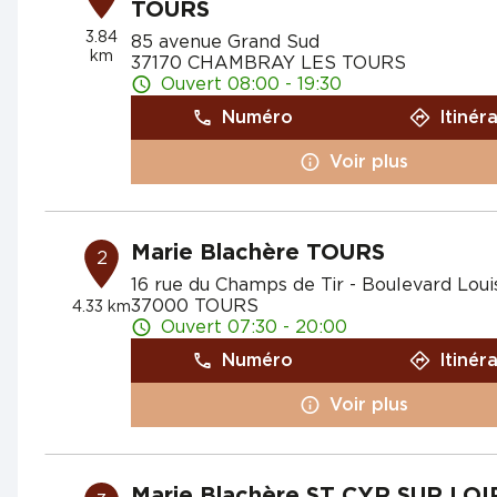
TOURS
3.84
85 avenue Grand Sud
km
37170 CHAMBRAY LES TOURS
Ouvert 08:00 - 19:30
Numéro
Itinér
Voir plus
Marie Blachère TOURS
2
16 rue du Champs de Tir - Boulevard Loui
37000 TOURS
4.33 km
Ouvert 07:30 - 20:00
Numéro
Itinér
Voir plus
Marie Blachère ST CYR SUR LOI