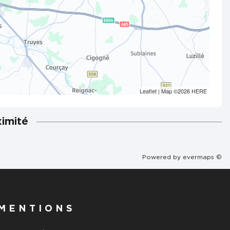
Leaflet
| Map ©2026
HERE
ximité
Powered by
evermaps ©
MENTIONS