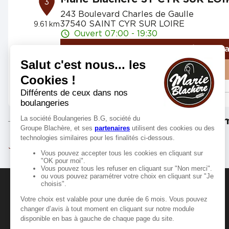
3
243 Boulevard Charles de Gaulle
37540 SAINT CYR SUR LOIRE
9.61 km
Ouvert 07:00 - 19:30
Numéro
Itinér
Voir plus
Marie Blachère ST CYR SUR LOI
4
Les m
1 rue Thérèse et René Planiol - Zac de l
37540 SAINT CYR SUR LOIRE
10.5 km
Ouvert 07:30 - 20:00
Joué-lès-Tours
Tours
Numéro
Itinér
Voir plus
MANGER-BOUGER
Marie Blachère MONTLOUIS SU
5