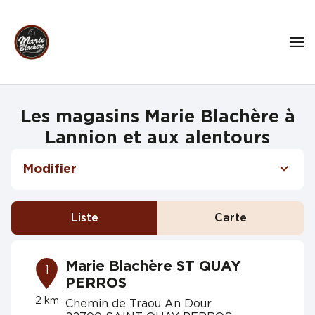
Les magasins Marie Blachère à
Lannion et aux alentours
Modifier
Liste
Carte
Marie Blachère ST QUAY
1
PERROS
2 km
Chemin de Traou An Dour