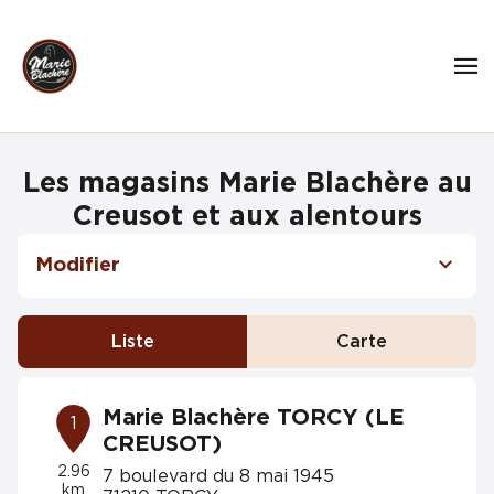
Les magasins Marie Blachère au
Creusot et aux alentours
Modifier
Liste
Carte
Marie Blachère TORCY (LE
1
CREUSOT)
2.96
7 boulevard du 8 mai 1945
km